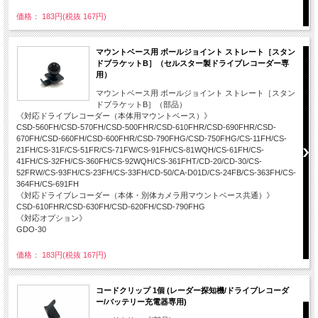
価格： 183円(税抜 167円)
マウントベース用 ボールジョイント ストレート［スタン
ドブラケットB］（セルスター製ドライブレコーダー専
用）
マウントベース用 ボールジョイント ストレート［スタン
ドブラケットB］（部品）
《対応ドライブレコーダー（本体用マウントベース）》
CSD-560FH/CSD-570FH/CSD-500FHR/CSD-610FHR/CSD-690FHR/CSD-
670FH/CSD-660FH/CSD-600FHR/CSD-790FHG/CSD-750FHG/CS-11FH/CS-
21FH/CS-31F/CS-51FR/CS-71FW/CS-91FH/CS-81WQH/CS-61FH/CS-
41FH/CS-32FH/CS-360FH/CS-92WQH/CS-361FHT/CD-20/CD-30/CS-
52FRW/CS-93FH/CS-23FH/CS-33FH/CD-50/CA-D01D/CS-24FB/CS-363FH/CS-
364FH/CS-691FH
《対応ドライブレコーダー（本体・別体カメラ用マウントベース共通）》
CSD-610FHR/CSD-630FH/CSD-620FH/CSD-790FHG
《対応オプション》
GDO-30
価格： 183円(税抜 167円)
コードクリップ 1個 (レーダー探知機/ドライブレコーダ
ー/バッテリー充電器専用)