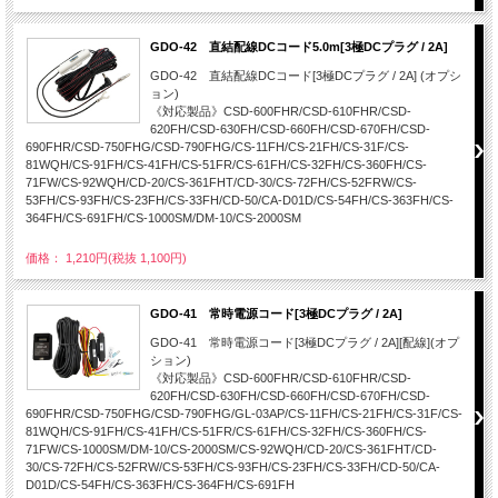
GDO-42 直結配線DCコード5.0m[3極DCプラグ / 2A]
GDO-42 直結配線DCコード[3極DCプラグ / 2A] (オプシ
ョン)
《対応製品》CSD-600FHR/CSD-610FHR/CSD-
620FH/CSD-630FH/CSD-660FH/CSD-670FH/CSD-
690FHR/CSD-750FHG/CSD-790FHG/CS-11FH/CS-21FH/CS-31F/CS-
81WQH/CS-91FH/CS-41FH/CS-51FR/CS-61FH/CS-32FH/CS-360FH/CS-
71FW/CS-92WQH/CD-20/CS-361FHT/CD-30/CS-72FH/CS-52FRW/CS-
53FH/CS-93FH/CS-23FH/CS-33FH/CD-50/CA-D01D/CS-54FH/CS-363FH/CS-
364FH/CS-691FH/CS-1000SM/DM-10/CS-2000SM
価格： 1,210円(税抜 1,100円)
GDO-41 常時電源コード[3極DCプラグ / 2A]
GDO-41 常時電源コード[3極DCプラグ / 2A][配線](オプ
ション)
《対応製品》CSD-600FHR/CSD-610FHR/CSD-
620FH/CSD-630FH/CSD-660FH/CSD-670FH/CSD-
690FHR/CSD-750FHG/CSD-790FHG/GL-03AP/CS-11FH/CS-21FH/CS-31F/CS-
81WQH/CS-91FH/CS-41FH/CS-51FR/CS-61FH/CS-32FH/CS-360FH/CS-
71FW/CS-1000SM/DM-10/CS-2000SM/CS-92WQH/CD-20/CS-361FHT/CD-
30/CS-72FH/CS-52FRW/CS-53FH/CS-93FH/CS-23FH/CS-33FH/CD-50/CA-
D01D/CS-54FH/CS-363FH/CS-364FH/CS-691FH