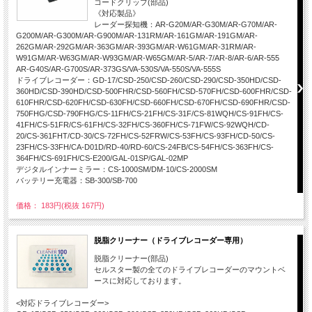
コードクリップ(部品)
《対応製品》
レーダー探知機：AR-G20M/AR-G30M/AR-G70M/AR-
G200M/AR-G300M/AR-G900M/AR-131RM/AR-161GM/AR-191GM/AR-
262GM/AR-292GM/AR-363GM/AR-393GM/AR-W61GM/AR-31RM/AR-
W91GM/AR-W63GM/AR-W93GM/AR-W65GM/AR-5/AR-7/AR-8/AR-6/AR-555
AR-G40S/AR-G700S/AR-373GS/VA-530S/VA-550S/VA-555S
ドライブレコーダー：GD-17/CSD-250/CSD-260/CSD-290/CSD-350HD/CSD-
360HD/CSD-390HD/CSD-500FHR/CSD-560FH/CSD-570FH/CSD-600FHR/CSD-
610FHR/CSD-620FH/CSD-630FH/CSD-660FH/CSD-670FH/CSD-690FHR/CSD-
750FHG/CSD-790FHG/CS-11FH/CS-21FH/CS-31F/CS-81WQH/CS-91FH/CS-
41FH/CS-51FR/CS-61FH/CS-32FH/CS-360FH/CS-71FW/CS-92WQH/CD-
20/CS-361FHT/CD-30/CS-72FH/CS-52FRW/CS-53FH/CS-93FH/CD-50/CS-
23FH/CS-33FH/CA-D01D/RD-40/RD-60/CS-24FB/CS-54FH/CS-363FH/CS-
364FH/CS-691FH/CS-E200/GAL-01SP/GAL-02MP
デジタルインナーミラー：CS-1000SM/DM-10/CS-2000SM
バッテリー充電器：SB-300/SB-700
価格： 183円(税抜 167円)
脱脂クリーナー（ドライブレコーダー専用）
脱脂クリーナー(部品)
セルスター製の全てのドライブレコーダーのマウントベ
ースに対応しております。
<対応ドライブレコーダー>