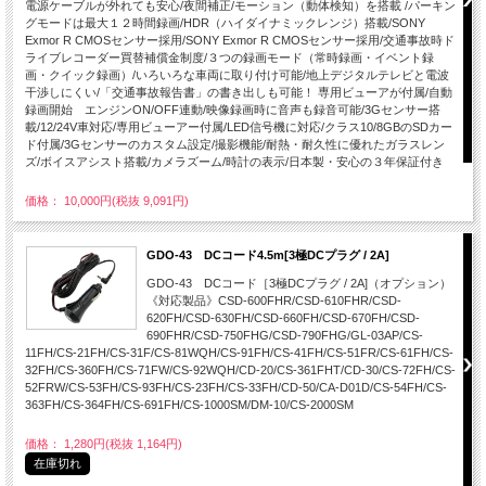
電源ケーブルが外れても安心/夜間補正/モーション（動体検知）を搭載 /パーキン
グモードは最大１２時間録画/HDR（ハイダイナミックレンジ）搭載/SONY
Exmor R CMOSセンサー採用/SONY Exmor R CMOSセンサー採用/交通事故時ド
ライブレコーダー買替補償金制度/３つの録画モード（常時録画・イベント録
画・クイック録画）/いろいろな車両に取り付け可能/地上デジタルテレビと電波
干渉しにくい/「交通事故報告書」の書き出しも可能！ 専用ビューアが付属/自動
録画開始 エンジンON/OFF連動/映像録画時に音声も録音可能/3Gセンサー搭
載/12/24V車対応/専用ビューアー付属/LED信号機に対応/クラス10/8GBのSDカー
ド付属/3Gセンサーのカスタム設定/撮影機能/耐熱・耐久性に優れたガラスレン
ズ/ボイスアシスト搭載/カメラズーム/時計の表示/日本製・安心の３年保証付き
価格： 10,000円(税抜 9,091円)
GDO-43 DCコード4.5m[3極DCプラグ / 2A]
GDO-43 DCコード［3極DCプラグ / 2A]（オプション）
《対応製品》CSD-600FHR/CSD-610FHR/CSD-
620FH/CSD-630FH/CSD-660FH/CSD-670FH/CSD-
690FHR/CSD-750FHG/CSD-790FHG/GL-03AP/CS-
11FH/CS-21FH/CS-31F/CS-81WQH/CS-91FH/CS-41FH/CS-51FR/CS-61FH/CS-
32FH/CS-360FH/CS-71FW/CS-92WQH/CD-20/CS-361FHT/CD-30/CS-72FH/CS-
52FRW/CS-53FH/CS-93FH/CS-23FH/CS-33FH/CD-50/CA-D01D/CS-54FH/CS-
363FH/CS-364FH/CS-691FH/CS-1000SM/DM-10/CS-2000SM
価格： 1,280円(税抜 1,164円)
在庫切れ