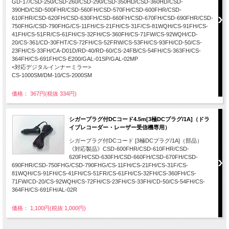
GD-17/CSD-250/CSD-260/CSD-290/CSD-350HD/CSD-360HD/CSD-
390HD/CSD-500FHR/CSD-560FH/CSD-570FH/CSD-600FHR/CSD-
610FHR/CSD-620FH/CSD-630FH/CSD-660FH/CSD-670FH/CSD-690FHR/CSD-
750FHG/CSD-790FHG/CS-11FH/CS-21FH/CS-31F/CS-81WQH/CS-91FH/CS-
41FH/CS-51FR/CS-61FH/CS-32FH/CS-360FH/CS-71FW/CS-92WQH/CD-
20/CS-361/CD-30FHT/CS-72FH/CS-52FRW/CS-53FH/CS-93FH/CD-50/CS-
23FH/CS-33FH/CA-D01D/RD-40/RD-60/CS-24FB/CS-54FH/CS-363FH/CS-
364FH/CS-691FH/CS-E200/GAL-01SP/GAL-02MP
<対応デジタルインナーミラー>
CS-1000SM/DM-10/CS-2000SM
価格： 367円(税抜 334円)
シガープラグ付DCコード4.5m[3極DCプラグ/1A]（ドラ
イブレコーダー・レーザー受信機専用）
シガープラグ付DCコード [3極DCプラグ/1A]（部品）
《対応製品》CSD-600FHR/CSD-610FHR/CSD-
620FH/CSD-630FH/CSD-660FH/CSD-670FH/CSD-
690FHR/CSD-750FHG/CSD-790FHG/CS-11FH/CS-21FH/CS-31F/CS-
81WQH/CS-91FH/CS-41FH/CS-51FR/CS-61FH/CS-32FH/CS-360FH/CS-
71FW/CD-20/CS-92WQH/CS-72FH/CS-23FH/CS-33FH/CD-50/CS-54FH/CS-
364FH/CS-691FH/AL-02R
価格： 1,100円(税抜 1,000円)