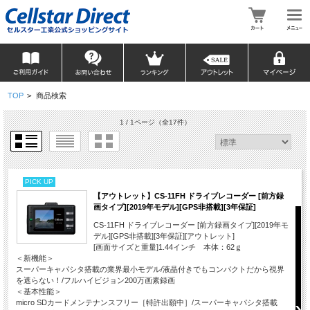
TOP
>
商品検索
1 / 1ページ
（全17件）
PICK UP
【アウトレット】CS-11FH ドライブレコーダー [前方録
画タイプ][2019年モデル][GPS非搭載][3年保証]
CS-11FH ドライブレコーダー [前方録画タイプ][2019年モ
デル][GPS非搭載][3年保証][アウトレット]
[画面サイズと重量]1.44インチ 本体：62ｇ
＜新機能＞
スーパーキャパシタ搭載の業界最小モデル/液晶付きでもコンパクトだから視界
を遮らない！/フルハイビジョン200万画素録画
＜基本性能＞
micro SDカードメンテナンスフリー［特許出願中］/スーパーキャパシタ搭載