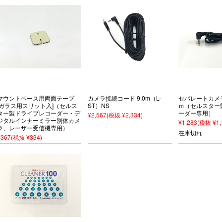
マウントベース用両面テープ
カメラ接続コード 9.0m（L-
セパレートカメラ
[ガラス用スリット入]（セルス
ST）NS
ｍ（セルスター
ター製ドライブレコーダー・デ
ーダー専用）
¥2,567
(税抜 ¥2,334)
ジタルインナーミラー別体カメ
¥1,283
(税抜 ¥1,
ラ、レーザー受信機専用）
在庫切れ
¥367
(税抜 ¥334)