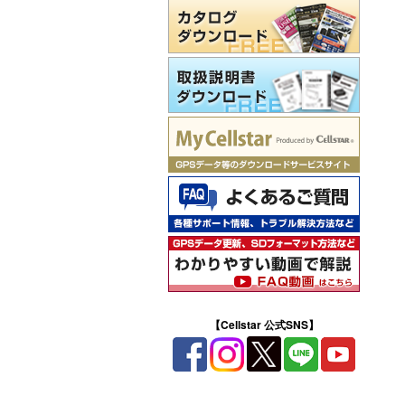
【Cellstar 公式SNS】