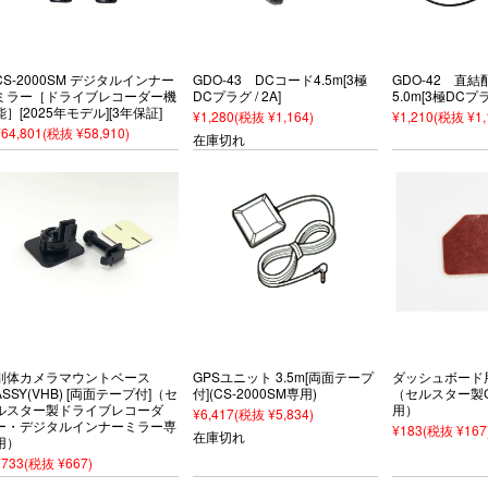
CS-2000SM デジタルインナー
GDO-43 DCコード4.5m[3極
GDO-42 直
ミラー［ドライブレコーダー機
DCプラグ / 2A]
5.0m[3極DCプラグ
能］[2025年モデル][3年保証]
¥1,280
(税抜 ¥1,164)
¥1,210
(税抜 ¥1,
¥64,801
(税抜 ¥58,910)
在庫切れ
別体カメラマウントベース
GPSユニット 3.5m[両面テープ
ダッシュボード
ASSY(VHB) [両面テープ付]（セ
付](CS-2000SM専用)
（セルスター製
ルスター製ドライブレコーダ
用）
¥6,417
(税抜 ¥5,834)
ー・デジタルインナーミラー専
¥183
(税抜 ¥167
在庫切れ
用）
¥733
(税抜 ¥667)