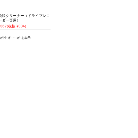
脱脂クリーナー（ドライブレコ
ーダー専用）
¥367
(税抜 ¥334)
13件中1件～13件を表示