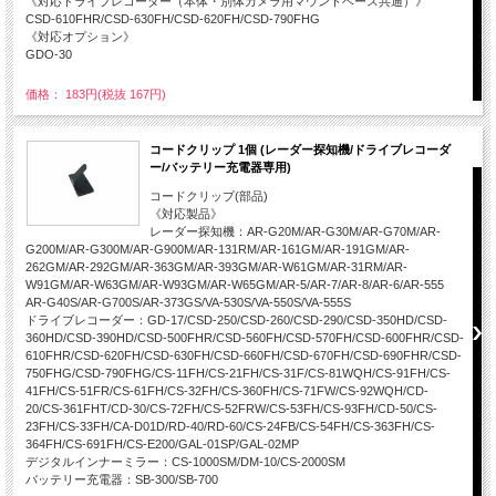
《対応ドライブレコーダー（本体・別体カメラ用マウントベース共通）》
CSD-610FHR/CSD-630FH/CSD-620FH/CSD-790FHG
《対応オプション》
GDO-30
価格： 183円(税抜 167円)
コードクリップ 1個 (レーダー探知機/ドライブレコーダ
ー/バッテリー充電器専用)
コードクリップ(部品)
《対応製品》
レーダー探知機：AR-G20M/AR-G30M/AR-G70M/AR-
G200M/AR-G300M/AR-G900M/AR-131RM/AR-161GM/AR-191GM/AR-
262GM/AR-292GM/AR-363GM/AR-393GM/AR-W61GM/AR-31RM/AR-
W91GM/AR-W63GM/AR-W93GM/AR-W65GM/AR-5/AR-7/AR-8/AR-6/AR-555
AR-G40S/AR-G700S/AR-373GS/VA-530S/VA-550S/VA-555S
ドライブレコーダー：GD-17/CSD-250/CSD-260/CSD-290/CSD-350HD/CSD-
360HD/CSD-390HD/CSD-500FHR/CSD-560FH/CSD-570FH/CSD-600FHR/CSD-
610FHR/CSD-620FH/CSD-630FH/CSD-660FH/CSD-670FH/CSD-690FHR/CSD-
750FHG/CSD-790FHG/CS-11FH/CS-21FH/CS-31F/CS-81WQH/CS-91FH/CS-
41FH/CS-51FR/CS-61FH/CS-32FH/CS-360FH/CS-71FW/CS-92WQH/CD-
20/CS-361FHT/CD-30/CS-72FH/CS-52FRW/CS-53FH/CS-93FH/CD-50/CS-
23FH/CS-33FH/CA-D01D/RD-40/RD-60/CS-24FB/CS-54FH/CS-363FH/CS-
364FH/CS-691FH/CS-E200/GAL-01SP/GAL-02MP
デジタルインナーミラー：CS-1000SM/DM-10/CS-2000SM
バッテリー充電器：SB-300/SB-700