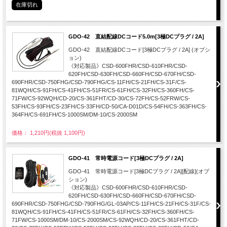
在庫切れ
GDO-42 直結配線DCコード5.0m[3極DCプラグ / 2A]
GDO-42 直結配線DCコード[3極DCプラグ / 2A] (オプシ
ョン)
《対応製品》CSD-600FHR/CSD-610FHR/CSD-
620FH/CSD-630FH/CSD-660FH/CSD-670FH/CSD-
690FHR/CSD-750FHG/CSD-790FHG/CS-11FH/CS-21FH/CS-31F/CS-
81WQH/CS-91FH/CS-41FH/CS-51FR/CS-61FH/CS-32FH/CS-360FH/CS-
71FW/CS-92WQH/CD-20/CS-361FHT/CD-30/CS-72FH/CS-52FRW/CS-
53FH/CS-93FH/CS-23FH/CS-33FH/CD-50/CA-D01D/CS-54FH/CS-363FH/CS-
364FH/CS-691FH/CS-1000SM/DM-10/CS-2000SM
価格： 1,210円(税抜 1,100円)
GDO-41 常時電源コード[3極DCプラグ / 2A]
GDO-41 常時電源コード[3極DCプラグ / 2A][配線](オプ
ション)
《対応製品》CSD-600FHR/CSD-610FHR/CSD-
620FH/CSD-630FH/CSD-660FH/CSD-670FH/CSD-
690FHR/CSD-750FHG/CSD-790FHG/GL-03AP/CS-11FH/CS-21FH/CS-31F/CS-
81WQH/CS-91FH/CS-41FH/CS-51FR/CS-61FH/CS-32FH/CS-360FH/CS-
71FW/CS-1000SM/DM-10/CS-2000SM/CS-92WQH/CD-20/CS-361FHT/CD-