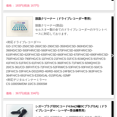
価格： 183円(税抜 167円)
脱脂クリーナー（ドライブレコーダー専用）
脱脂クリーナー(部品)
セルスター製の全てのドライブレコーダーのマウントベ
ースに対応しております。
<対応ドライブレコーダー>
GD-17/CSD-250/CSD-260/CSD-290/CSD-350HD/CSD-360HD/CSD-
390HD/CSD-500FHR/CSD-560FH/CSD-570FH/CSD-600FHR/CSD-
610FHR/CSD-620FH/CSD-630FH/CSD-660FH/CSD-670FH/CSD-690FHR/CSD-
750FHG/CSD-790FHG/CS-11FH/CS-21FH/CS-31F/CS-81WQH/CS-91FH/CS-
41FH/CS-51FR/CS-61FH/CS-32FH/CS-360FH/CS-71FW/CS-92WQH/CD-
20/CS-361/CD-30FHT/CS-72FH/CS-52FRW/CS-53FH/CS-93FH/CD-50/CS-
23FH/CS-33FH/CA-D01D/RD-40/RD-60/CS-24FB/CS-54FH/CS-363FH/CS-
364FH/CS-691FH/CS-E200/GAL-01SP/GAL-02MP
<対応デジタルインナーミラー>
CS-1000SM/DM-10/CS-2000SM
価格： 367円(税抜 334円)
シガープラグ付DCコード4.5m[3極DCプラグ/1A]（ドラ
イブレコーダー・レーザー受信機専用）