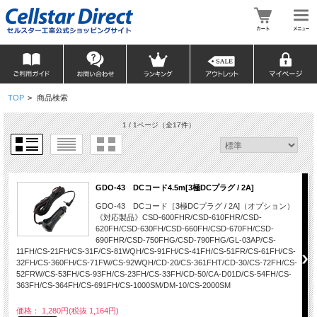
TOP
>
商品検索
1 / 1ページ
（全17件）
GDO-43 DCコード4.5m[3極DCプラグ / 2A]
GDO-43 DCコード［3極DCプラグ / 2A]（オプション）
《対応製品》CSD-600FHR/CSD-610FHR/CSD-
620FH/CSD-630FH/CSD-660FH/CSD-670FH/CSD-
690FHR/CSD-750FHG/CSD-790FHG/GL-03AP/CS-
11FH/CS-21FH/CS-31F/CS-81WQH/CS-91FH/CS-41FH/CS-51FR/CS-61FH/CS-
32FH/CS-360FH/CS-71FW/CS-92WQH/CD-20/CS-361FHT/CD-30/CS-72FH/CS-
52FRW/CS-53FH/CS-93FH/CS-23FH/CS-33FH/CD-50/CA-D01D/CS-54FH/CS-
363FH/CS-364FH/CS-691FH/CS-1000SM/DM-10/CS-2000SM
価格： 1,280円(税抜 1,164円)