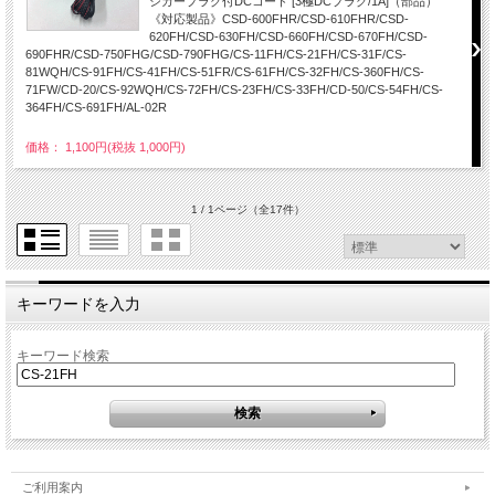
シガープラグ付DCコード [3極DCプラグ/1A]（部品）
《対応製品》CSD-600FHR/CSD-610FHR/CSD-
620FH/CSD-630FH/CSD-660FH/CSD-670FH/CSD-
690FHR/CSD-750FHG/CSD-790FHG/CS-11FH/CS-21FH/CS-31F/CS-
81WQH/CS-91FH/CS-41FH/CS-51FR/CS-61FH/CS-32FH/CS-360FH/CS-
71FW/CD-20/CS-92WQH/CS-72FH/CS-23FH/CS-33FH/CD-50/CS-54FH/CS-
364FH/CS-691FH/AL-02R
価格： 1,100円(税抜 1,000円)
1 / 1ページ
（全17件）
キーワードを入力
キーワード検索
ご利用案内