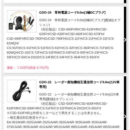
GDO-24 常時電源コード9.0m[3極DCプラグ]
GDO-24 常時電源コード9.0m[3極DCプラグ][配線](オプ
ション)
《対応製品》CSD-600FHR/CSD-610FHR/CSD-
620FH/CSD-630FH/CSD-660FH/CSD-670FH/
CSD-690FHR/CSD-750FHG/CSD-790FHG/CS-11FH/CS-21FH/CS-31F/CS-
81WQH/
CS-91FH/CS-41FH/CS-51FR/CS-61FH/CS-32FH/CS-360FH/CS-71FW/CS-
92WQH/CD-20/CS-72FH/CS-52FRW/CS-53FH/CS-93FH/CS-23FH/CS-
33FH/CD-50/CA-D01D/CS-24FB/CS-54FH/CS-364FH/CS-691FH
価格： 7,415円(税抜 6,741円)
GDO-22 レーダー探知機相互通信用コード9.0m[12V車
専用]
GDO-22 レーダー探知機相互通信用コード9.0m[12V車
専用][配線](オプション)
《対応製品》CSD-500FHR/CSD-600FHR/CSD-
610FHR/CSD-690FHR/CS-51FR/CS-52FRW/CA-D01D/CS-691FH
※CSD-610FHRは外部モニターなどで再生することは出来ません。
＜相互通信対応推奨モデル＞
EA-001W/AR-202GA/AR-252GA/AR-282GA/AR-303GA/AR-353GA/AR-
373GS/AR-383GA/AR-41GA/AR-W51GA/AR-W81GA/AR-43GA/AR-W53GA/AR-