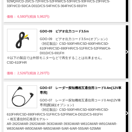
92WQH/CD-20/CS-72FH/CS-52FRW/CS-53FH/CS-93FH/CS-23FH/CS-
33FH/CD-50/CA-D01D/CS-54FH/CS-364FH/CS-691FH
価格： 6,580円(税抜 5,982円)
GDO-09 ビデオ出力コード3.5ｍ
GDO-09 ビデオ出力コード3.5ｍ(オプション)
《対応製品》CSD-500FHR/CSD-600FHR/CSD-
610FHR/CSD-690FHR/CS-51FR/CS-52FRW/CA-
D01D/CS-691FH
※以下の製品では外部モニターなどで再生することは出来ません。
CSD-610FHR
価格： 2,526円(税抜 2,297円)
GDO-07 レーダー探知機相互通信用コード0.4m[12V車
専用]
GDO-07 レーダー探知機相互通信用コード0.4m[12V車
専用][配線](オプション)
《対応製品》CSD-500FHR/CSD-600FHR/CSD-
610FHR/CSD-690FHR/CS-51FR/CS-52FRW/CA-D01D/CS-691FH
＜相互通信対応推奨モデル＞
AR-262GM/AR-292GM/AR-363GM/AR-393GM/AR-W61GM/AR-W91GM/AR-
W63GM/AR-W93GM/AR-W65GM/AR-5/AR-6/AR-555/AR-525MW