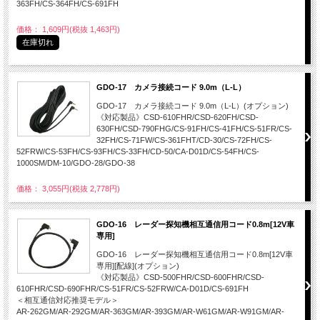
363FH/CS-364FH/CS-691FH
価格： 1,609円(税抜 1,463円)
在庫切れ
GDO-17 カメラ接続コード 9.0m（L-L）
GDO-17 カメラ接続コード 9.0m（L-L）(オプション)
《対応製品》CSD-610FHR/CSD-620FH/CSD-
630FH/CSD-790FHG/CS-91FH/CS-41FH/CS-51FR/CS-
32FH/CS-71FW/CS-361FHT/CD-30/CS-72FH/CS-
52FRW/CS-53FH/CS-93FH/CS-33FH/CD-50/CA-D01D/CS-54FH/CS-
1000SM/DM-10/GDO-28/GDO-38
価格： 3,055円(税抜 2,778円)
GDO-16 レーダー探知機相互通信用コード0.8m[12V車
専用]
GDO-16 レーダー探知機相互通信用コード0.8m[12V車
専用][配線](オプション)
《対応製品》CSD-500FHR/CSD-600FHR/CSD-
610FHR/CSD-690FHR/CS-51FR/CS-52FRW/CA-D01D/CS-691FH
＜相互通信対応推奨モデル＞
AR-262GM/AR-292GM/AR-363GM/AR-393GM/AR-W61GM/AR-W91GM/AR-