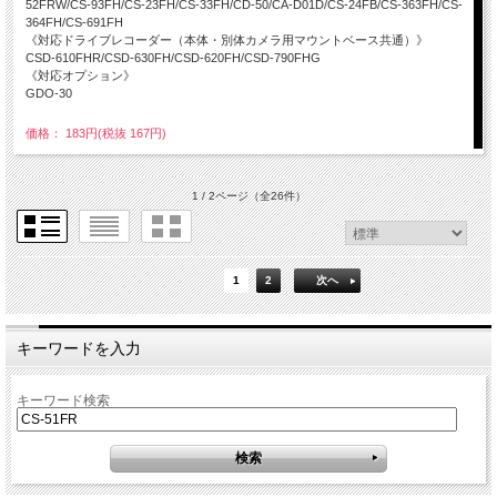
52FRW/CS-93FH/CS-23FH/CS-33FH/CD-50/CA-D01D/CS-24FB/CS-363FH/CS-
364FH/CS-691FH
《対応ドライブレコーダー（本体・別体カメラ用マウントベース共通）》
CSD-610FHR/CSD-630FH/CSD-620FH/CSD-790FHG
《対応オプション》
GDO-30
価格： 183円(税抜 167円)
1 / 2ページ
（全26件）
1
2
次へ
キーワードを入力
キーワード検索