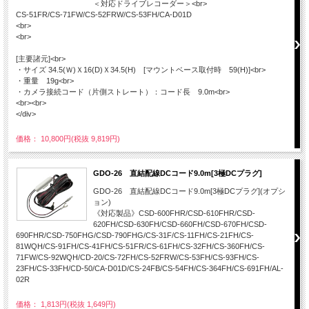
＜対応ドライブレコーダー＞<br>
CS-51FR/CS-71FW/CS-52FRW/CS-53FH/CA-D01D
<br>
<br>
[主要諸元]<br>
・サイズ 34.5(Ｗ)Ｘ16(D)Ｘ34.5(H) [マウントベース取付時 59(H)]<br>
・重量 19g<br>
・カメラ接続コード（片側ストレート）：コード長 9.0m<br>
<br><br>
</div>
価格： 10,800円(税抜 9,819円)
GDO-26 直結配線DCコード9.0m[3極DCプラグ]
GDO-26 直結配線DCコード9.0m[3極DCプラグ](オプシ
ョン)
《対応製品》CSD-600FHR/CSD-610FHR/CSD-
620FH/CSD-630FH/CSD-660FH/CSD-670FH/CSD-
690FHR/CSD-750FHG/CSD-790FHG/CS-31F/CS-11FH/CS-21FH/CS-
81WQH/CS-91FH/CS-41FH/CS-51FR/CS-61FH/CS-32FH/CS-360FH/CS-
71FW/CS-92WQH/CD-20/CS-72FH/CS-52FRW/CS-53FH/CS-93FH/CS-
23FH/CS-33FH/CD-50/CA-D01D/CS-24FB/CS-54FH/CS-364FH/CS-691FH/AL-
02R
価格： 1,813円(税抜 1,649円)