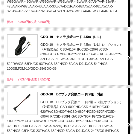
W83GA/AR-45GA/AR-W55GA/AR-W86LA/AR-46LA/AR-3/AR-7/AR-33/AR-
47LA/AR-W87LA/AR-48LA/AR-333/CA-D01R/AR-824AW/AR-925AW/AR-
325AW/AR-725SW/AR-926AW/YA-W17GA/YA-W19GA/AR-W88LA/AR-49LA
価格： 3,850円(税抜 3,500円)
GDO-19 カメラ接続コード 4.5m（L-L）
GDO-19 カメラ接続コード 4.5m（L-L）(オプション)
《対応製品》CSD-610FHR/CSD-620FH/CSD-
630FH/CSD-790FHG/CS-91FH/CS-41FH/CS-51FR/CS-
32FH/CS-71FW/CS-361FHT/CD-30/CS-72FH/CS-
52FRW/CS-53FH/CS-93FH/CS-33FH/CD-50/CA-D01D/CS-54FH/CS-
1000SM/DM-10/GDO-28/GDO-38
価格： 2,037円(税抜 1,852円)
GDO-18 DCプラグ変換コード[2極→3極]
GDO-18 DCプラグ変換コード[2極→3極](オプション)
《対応製品》CSD-600FHR/CSD-610FHR/CSD-
620FH/CSD-630FH/CSD-660FH/CSD-670FH/CSD-
690FHR/CSD-750FHG/CSD-790FHG/CS-31F/CS-
11FH/CS-21FH/CS-81WQH/CS-91FH/CS-41FH/CS-51FR/CS-61FH/CS-
32FH/CS-360FH/CS-71F/WCS-92WQH/CD-20/CS-72FH/CS-52FRW/CS-
53FH/CS-93FH/CS-23FH/CS-33FH/CD-50/CA-D01D/CS-24FB/CS-54FH/CS-