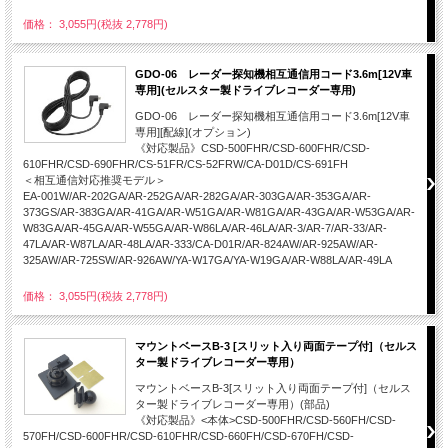
価格： 3,055円(税抜 2,778円)
GDO-06 レーダー探知機相互通信用コード3.6m[12V車
専用](セルスター製ドライブレコーダー専用)
GDO-06 レーダー探知機相互通信用コード3.6m[12V車
専用][配線](オプション)
《対応製品》CSD-500FHR/CSD-600FHR/CSD-
610FHR/CSD-690FHR/CS-51FR/CS-52FRW/CA-D01D/CS-691FH
＜相互通信対応推奨モデル＞
EA-001W/AR-202GA/AR-252GA/AR-282GA/AR-303GA/AR-353GA/AR-
373GS/AR-383GA/AR-41GA/AR-W51GA/AR-W81GA/AR-43GA/AR-W53GA/AR-
W83GA/AR-45GA/AR-W55GA/AR-W86LA/AR-46LA/AR-3/AR-7/AR-33/AR-
47LA/AR-W87LA/AR-48LA/AR-333/CA-D01R/AR-824AW/AR-925AW/AR-
325AW/AR-725SW/AR-926AW/YA-W17GA/YA-W19GA/AR-W88LA/AR-49LA
価格： 3,055円(税抜 2,778円)
マウントベースB-3 [スリット入り両面テープ付]（セルス
ター製ドライブレコーダー専用）
マウントベースB-3[スリット入り両面テープ付]（セルス
ター製ドライブレコーダー専用）(部品)
《対応製品》<本体>CSD-500FHR/CSD-560FH/CSD-
570FH/CSD-600FHR/CSD-610FHR/CSD-660FH/CSD-670FH/CSD-