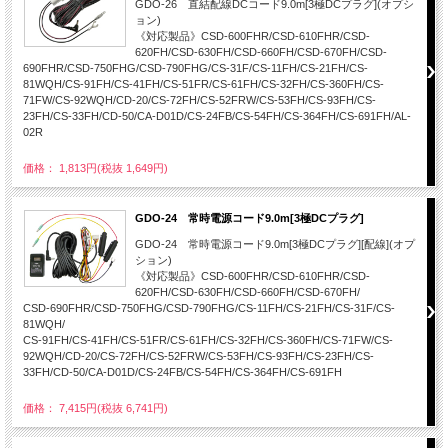
GDO-26 直結配線DCコード9.0m[3極DCプラグ](オプシ
ョン)
《対応製品》CSD-600FHR/CSD-610FHR/CSD-
620FH/CSD-630FH/CSD-660FH/CSD-670FH/CSD-
690FHR/CSD-750FHG/CSD-790FHG/CS-31F/CS-11FH/CS-21FH/CS-
81WQH/CS-91FH/CS-41FH/CS-51FR/CS-61FH/CS-32FH/CS-360FH/CS-
71FW/CS-92WQH/CD-20/CS-72FH/CS-52FRW/CS-53FH/CS-93FH/CS-
23FH/CS-33FH/CD-50/CA-D01D/CS-24FB/CS-54FH/CS-364FH/CS-691FH/AL-
02R
価格： 1,813円(税抜 1,649円)
GDO-24 常時電源コード9.0m[3極DCプラグ]
GDO-24 常時電源コード9.0m[3極DCプラグ][配線](オプ
ション)
《対応製品》CSD-600FHR/CSD-610FHR/CSD-
620FH/CSD-630FH/CSD-660FH/CSD-670FH/
CSD-690FHR/CSD-750FHG/CSD-790FHG/CS-11FH/CS-21FH/CS-31F/CS-
81WQH/
CS-91FH/CS-41FH/CS-51FR/CS-61FH/CS-32FH/CS-360FH/CS-71FW/CS-
92WQH/CD-20/CS-72FH/CS-52FRW/CS-53FH/CS-93FH/CS-23FH/CS-
33FH/CD-50/CA-D01D/CS-24FB/CS-54FH/CS-364FH/CS-691FH
価格： 7,415円(税抜 6,741円)