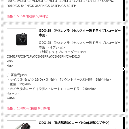
30/CS-72FH/CS-52FRW/CS-53FH/CS-93FH/CS-23FH/CS-33FH/CD-50/CA-
D01D/CS-54FH/CS-363FH/CS-364FH/CS-691FH
価格： 5,550円(税抜 5,046円)
GDO-28 別体カメラ（セルスター製ドライブレコーダー
専用）
GDO-28 別体カメラ（セルスター製ドライブレコーダー
専用）(オプション)
＜対応ドライブレコーダー＞<br>
CS-51FR/CS-71FW/CS-52FRW/CS-53FH/CA-D01D
<br>
<br>
[主要諸元]<br>
・サイズ 34.5(Ｗ)Ｘ16(D)Ｘ34.5(H) [マウントベース取付時 59(H)]<br>
・重量 19g<br>
・カメラ接続コード（片側ストレート）：コード長 9.0m<br>
<br><br>
</div>
価格： 10,800円(税抜 9,819円)
GDO-26 直結配線DCコード9.0m[3極DCプラグ]