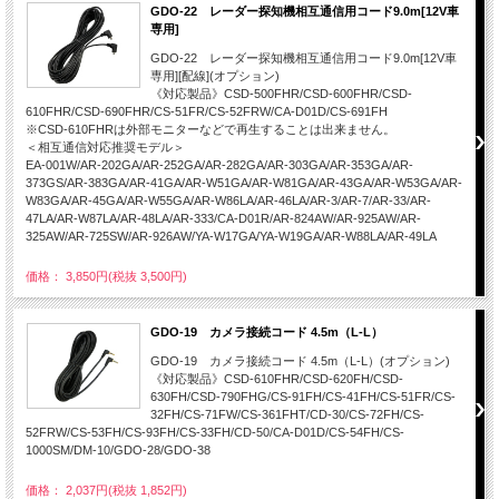
GDO-22 レーダー探知機相互通信用コード9.0m[12V車
専用]
GDO-22 レーダー探知機相互通信用コード9.0m[12V車
専用][配線](オプション)
《対応製品》CSD-500FHR/CSD-600FHR/CSD-
610FHR/CSD-690FHR/CS-51FR/CS-52FRW/CA-D01D/CS-691FH
※CSD-610FHRは外部モニターなどで再生することは出来ません。
＜相互通信対応推奨モデル＞
EA-001W/AR-202GA/AR-252GA/AR-282GA/AR-303GA/AR-353GA/AR-
373GS/AR-383GA/AR-41GA/AR-W51GA/AR-W81GA/AR-43GA/AR-W53GA/AR-
W83GA/AR-45GA/AR-W55GA/AR-W86LA/AR-46LA/AR-3/AR-7/AR-33/AR-
47LA/AR-W87LA/AR-48LA/AR-333/CA-D01R/AR-824AW/AR-925AW/AR-
325AW/AR-725SW/AR-926AW/YA-W17GA/YA-W19GA/AR-W88LA/AR-49LA
価格： 3,850円(税抜 3,500円)
GDO-19 カメラ接続コード 4.5m（L-L）
GDO-19 カメラ接続コード 4.5m（L-L）(オプション)
《対応製品》CSD-610FHR/CSD-620FH/CSD-
630FH/CSD-790FHG/CS-91FH/CS-41FH/CS-51FR/CS-
32FH/CS-71FW/CS-361FHT/CD-30/CS-72FH/CS-
52FRW/CS-53FH/CS-93FH/CS-33FH/CD-50/CA-D01D/CS-54FH/CS-
1000SM/DM-10/GDO-28/GDO-38
価格： 2,037円(税抜 1,852円)