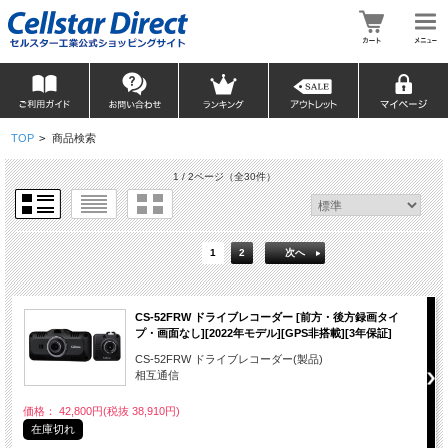
TOP
>
商品検索
1 / 2ページ
（全30件）
1
2
次へ
CS-52FRW ドライブレコーダー [前方・後方録画タイ
プ・画面なし][2022年モデル][GPS非搭載][3年保証]
CS-52FRW ドライブレコーダー(製品)
相互通信
価格： 42,800円(税抜 38,910円)
在庫切れ