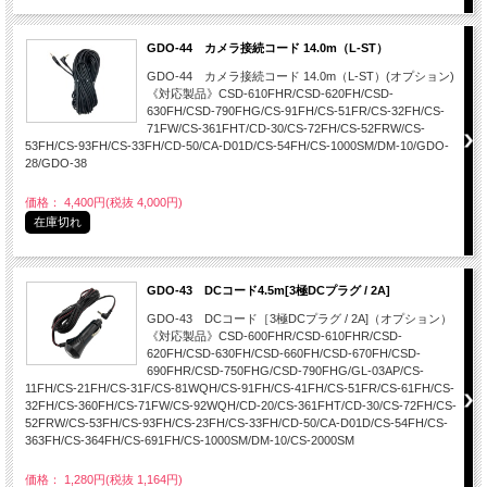
GDO-44 カメラ接続コード 14.0m（L-ST）
GDO-44 カメラ接続コード 14.0m（L-ST）(オプション)
《対応製品》CSD-610FHR/CSD-620FH/CSD-
630FH/CSD-790FHG/CS-91FH/CS-51FR/CS-32FH/CS-
71FW/CS-361FHT/CD-30/CS-72FH/CS-52FRW/CS-
53FH/CS-93FH/CS-33FH/CD-50/CA-D01D/CS-54FH/CS-1000SM/DM-10/GDO-
28/GDO-38
価格： 4,400円(税抜 4,000円)
在庫切れ
GDO-43 DCコード4.5m[3極DCプラグ / 2A]
GDO-43 DCコード［3極DCプラグ / 2A]（オプション）
《対応製品》CSD-600FHR/CSD-610FHR/CSD-
620FH/CSD-630FH/CSD-660FH/CSD-670FH/CSD-
690FHR/CSD-750FHG/CSD-790FHG/GL-03AP/CS-
11FH/CS-21FH/CS-31F/CS-81WQH/CS-91FH/CS-41FH/CS-51FR/CS-61FH/CS-
32FH/CS-360FH/CS-71FW/CS-92WQH/CD-20/CS-361FHT/CD-30/CS-72FH/CS-
52FRW/CS-53FH/CS-93FH/CS-23FH/CS-33FH/CD-50/CA-D01D/CS-54FH/CS-
363FH/CS-364FH/CS-691FH/CS-1000SM/DM-10/CS-2000SM
価格： 1,280円(税抜 1,164円)