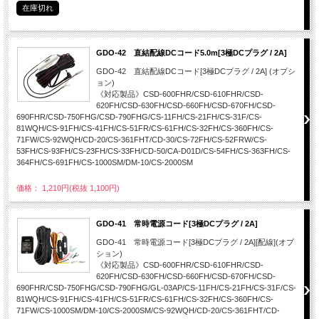
在庫切れ
GDO-42 直結配線DCコード5.0m[3極DCプラグ / 2A]
GDO-42 直結配線DCコード[3極DCプラグ / 2A] (オプシ
ョン)
《対応製品》CSD-600FHR/CSD-610FHR/CSD-
620FH/CSD-630FH/CSD-660FH/CSD-670FH/CSD-
690FHR/CSD-750FHG/CSD-790FHG/CS-11FH/CS-21FH/CS-31F/CS-
81WQH/CS-91FH/CS-41FH/CS-51FR/CS-61FH/CS-32FH/CS-360FH/CS-
71FW/CS-92WQH/CD-20/CS-361FHT/CD-30/CS-72FH/CS-52FRW/CS-
53FH/CS-93FH/CS-23FH/CS-33FH/CD-50/CA-D01D/CS-54FH/CS-363FH/CS-
364FH/CS-691FH/CS-1000SM/DM-10/CS-2000SM
価格： 1,210円(税抜 1,100円)
GDO-41 常時電源コード[3極DCプラグ / 2A]
GDO-41 常時電源コード[3極DCプラグ / 2A][配線](オプ
ション)
《対応製品》CSD-600FHR/CSD-610FHR/CSD-
620FH/CSD-630FH/CSD-660FH/CSD-670FH/CSD-
690FHR/CSD-750FHG/CSD-790FHG/GL-03AP/CS-11FH/CS-21FH/CS-31F/CS-
81WQH/CS-91FH/CS-41FH/CS-51FR/CS-61FH/CS-32FH/CS-360FH/CS-
71FW/CS-1000SM/DM-10/CS-2000SM/CS-92WQH/CD-20/CS-361FHT/CD-