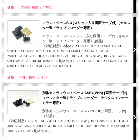
価格： 3,055円(税抜 2,778円)
マウントベースB-3 [スリット入り両面テープ付]（セルス
ター製ドライブレコーダー専用）
マウントベースB-3[スリット入り両面テープ付]（セルス
ター製ドライブレコーダー専用）(部品)
《対応製品》<本体>CSD-500FHR/CSD-560FH/CSD-
570FH/CSD-600FHR/CSD-610FHR/CSD-660FH/CSD-670FH/CSD-
750FHG/CSD-790FHG/CS-11FH/CS-21FH/CS-31F/CS-81WQH/CS-51FR/CS-
52FRW/CS-23FH/GAL-02MP ＜別体カメラ＞CSD-610FHR/CSD-620FH/CSD-
630FH/CSD-790FHG/CS-72FH/CA-D01D
価格： 733円(税抜 667円)
別体カメラマウントベース ASSY(VHB) [両面テープ付]
（セルスター製ドライブレコーダー・デジタルインナー
ミラー専用）
別体カメラマウントベース ASSY(VHB) [両面テープ付]
（部品）
《対応製品》CS-91FH/CS-41FH/CS-32FH/CS-92WQH/CD-20/CS-361FHT/CD-
30/CS-52FRW/CS-33FH/CA-D01D/CS-54FH/GDO-38/GDO-28/CS-1000SM/DM-
10/CS-2000SM（別体カメラ）