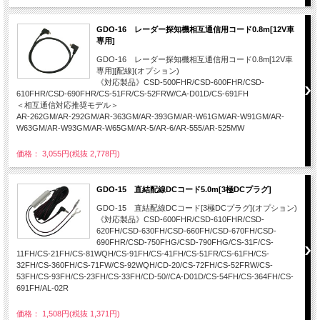
GDO-16 レーダー探知機相互通信用コード0.8m[12V車
専用]
GDO-16 レーダー探知機相互通信用コード0.8m[12V車
専用][配線](オプション)
《対応製品》CSD-500FHR/CSD-600FHR/CSD-
610FHR/CSD-690FHR/CS-51FR/CS-52FRW/CA-D01D/CS-691FH
＜相互通信対応推奨モデル＞
AR-262GM/AR-292GM/AR-363GM/AR-393GM/AR-W61GM/AR-W91GM/AR-
W63GM/AR-W93GM/AR-W65GM/AR-5/AR-6/AR-555/AR-525MW
価格： 3,055円(税抜 2,778円)
GDO-15 直結配線DCコード5.0m[3極DCプラグ]
GDO-15 直結配線DCコード[3極DCプラグ](オプション)
《対応製品》CSD-600FHR/CSD-610FHR/CSD-
620FH/CSD-630FH/CSD-660FH/CSD-670FH/CSD-
690FHR/CSD-750FHG/CSD-790FHG/CS-31F/CS-
11FH/CS-21FH/CS-81WQH/CS-91FH/CS-41FH/CS-51FR/CS-61FH/CS-
32FH/CS-360FH/CS-71FW/CS-92WQH/CD-20/CS-72FH/CS-52FRW/CS-
53FH/CS-93FH/CS-23FH/CS-33FH/CD-50//CA-D01D/CS-54FH/CS-364FH/CS-
691FH/AL-02R
価格： 1,508円(税抜 1,371円)