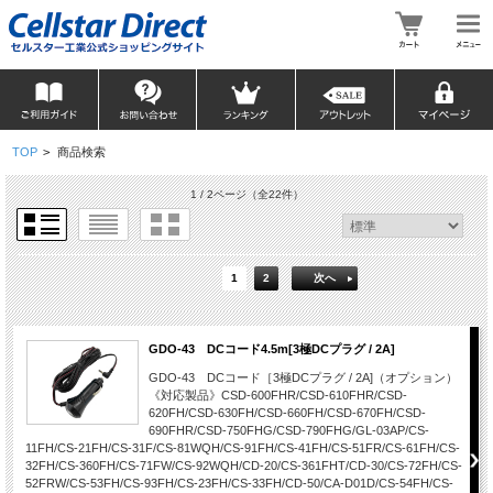
TOP
>
商品検索
1 / 2ページ
（全22件）
1
2
次へ
GDO-43 DCコード4.5m[3極DCプラグ / 2A]
GDO-43 DCコード［3極DCプラグ / 2A]（オプション）
《対応製品》CSD-600FHR/CSD-610FHR/CSD-
620FH/CSD-630FH/CSD-660FH/CSD-670FH/CSD-
690FHR/CSD-750FHG/CSD-790FHG/GL-03AP/CS-
11FH/CS-21FH/CS-31F/CS-81WQH/CS-91FH/CS-41FH/CS-51FR/CS-61FH/CS-
32FH/CS-360FH/CS-71FW/CS-92WQH/CD-20/CS-361FHT/CD-30/CS-72FH/CS-
52FRW/CS-53FH/CS-93FH/CS-23FH/CS-33FH/CD-50/CA-D01D/CS-54FH/CS-