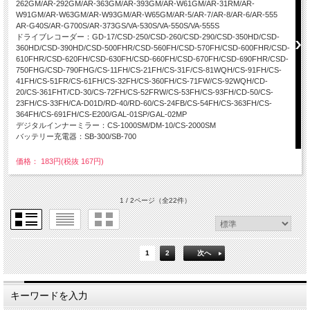
262GM/AR-292GM/AR-363GM/AR-393GM/AR-W61GM/AR-31RM/AR-
W91GM/AR-W63GM/AR-W93GM/AR-W65GM/AR-5/AR-7/AR-8/AR-6/AR-555
AR-G40S/AR-G700S/AR-373GS/VA-530S/VA-550S/VA-555S
ドライブレコーダー：GD-17/CSD-250/CSD-260/CSD-290/CSD-350HD/CSD-
360HD/CSD-390HD/CSD-500FHR/CSD-560FH/CSD-570FH/CSD-600FHR/CSD-
610FHR/CSD-620FH/CSD-630FH/CSD-660FH/CSD-670FH/CSD-690FHR/CSD-
750FHG/CSD-790FHG/CS-11FH/CS-21FH/CS-31F/CS-81WQH/CS-91FH/CS-
41FH/CS-51FR/CS-61FH/CS-32FH/CS-360FH/CS-71FW/CS-92WQH/CD-
20/CS-361FHT/CD-30/CS-72FH/CS-52FRW/CS-53FH/CS-93FH/CD-50/CS-
23FH/CS-33FH/CA-D01D/RD-40/RD-60/CS-24FB/CS-54FH/CS-363FH/CS-
364FH/CS-691FH/CS-E200/GAL-01SP/GAL-02MP
デジタルインナーミラー：CS-1000SM/DM-10/CS-2000SM
バッテリー充電器：SB-300/SB-700
価格： 183円(税抜 167円)
1 / 2ページ
（全22件）
1
2
次へ
キーワードを入力