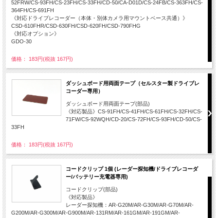
52FRW/CS-93FH/CS-23FH/CS-33FH/CD-50/CA-D01D/CS-24FB/CS-363FH/CS-
364FH/CS-691FH
《対応ドライブレコーダー（本体・別体カメラ用マウントベース共通）》
CSD-610FHR/CSD-630FH/CSD-620FH/CSD-790FHG
《対応オプション》
GDO-30
価格： 183円(税抜 167円)
ダッシュボード用両面テープ（セルスター製ドライブレ
コーダー専用）
ダッシュボード用両面テープ(部品)
《対応製品》CS-91FH/CS-41FH/CS-61FH/CS-32FH/CS-
71FW/CS-92WQH/CD-20/CS-72FH/CS-93FH/CD-50/CS-
33FH
価格： 183円(税抜 167円)
コードクリップ 1個 (レーダー探知機/ドライブレコーダ
ー/バッテリー充電器専用)
コードクリップ(部品)
《対応製品》
レーダー探知機：AR-G20M/AR-G30M/AR-G70M/AR-
G200M/AR-G300M/AR-G900M/AR-131RM/AR-161GM/AR-191GM/AR-