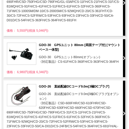
690FHR/CSD-750FHG/CSD-790FHG/GL-03AP/CS-11FH/CS-21FH/CS-31F/CS-
81WQH/CS-91FH/CS-41FH/CS-51FR/CS-61FH/CS-32FH/CS-360FH/CS-
71FW/CS-1000SM/DM-10/CS-2000SM/CS-92WQH/CD-20/CS-361FHT/CD-
30/CS-72FH/CS-52FRW/CS-53FH/CS-93FH/CS-23FH/CS-33FH/CD-50/CA-
D01D/CS-54FH/CS-363FH/CS-364FH/CS-691FH
価格： 5,550円(税抜 5,046円)
GDO-30 GPSユニット 80mm [両面テープ付] [マウント
ベース一体型]
GDO-30 GPSユニット80mm(オプション)
《対応製品》CS-61FH/CS-360FH/CS-363FH/CS-364FH
価格： 6,980円(税抜 6,346円)
GDO-26 直結配線DCコード9.0m[3極DCプラグ]
GDO-26 直結配線DCコード9.0m[3極DCプラグ](オプシ
ョン)
《対応製品》CSD-600FHR/CSD-610FHR/CSD-
620FH/CSD-630FH/CSD-660FH/CSD-670FH/CSD-
690FHR/CSD-750FHG/CSD-790FHG/CS-31F/CS-11FH/CS-21FH/CS-
81WQH/CS-91FH/CS-41FH/CS-51FR/CS-61FH/CS-32FH/CS-360FH/CS-
71FW/CS-92WQH/CD-20/CS-72FH/CS-52FRW/CS-53FH/CS-93FH/CS-
23FH/CS-33FH/CD-50/CA-D01D/CS-24FB/CS-54FH/CS-364FH/CS-691FH/AL-