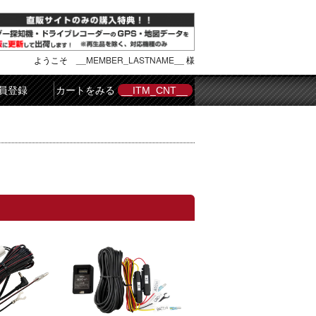
ようこそ
__MEMBER_LASTNAME__
様
員登録
カートをみる
__ITM_CNT__