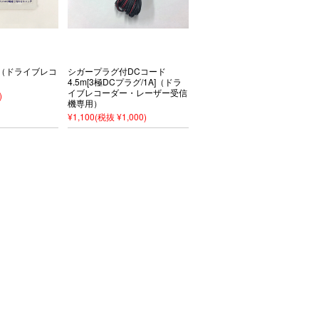
（ドライブレコ
シガープラグ付DCコード
4.5m[3極DCプラグ/1A]（ドラ
イブレコーダー・レーザー受信
)
機専用）
¥1,100
(税抜 ¥1,000)