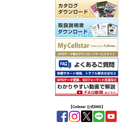
【Cellstar 公式SNS】