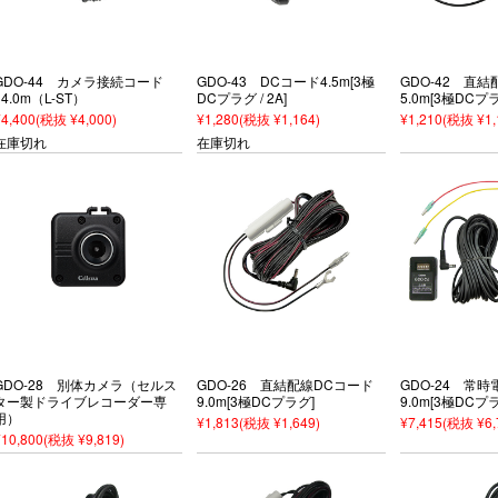
GDO-44 カメラ接続コード
GDO-43 DCコード4.5m[3極
GDO-42 直
14.0m（L-ST）
DCプラグ / 2A]
5.0m[3極DCプラグ
¥4,400
(税抜 ¥4,000)
¥1,280
(税抜 ¥1,164)
¥1,210
(税抜 ¥1,
在庫切れ
在庫切れ
GDO-28 別体カメラ（セルス
GDO-26 直結配線DCコード
GDO-24 常
ター製ドライブレコーダー専
9.0m[3極DCプラグ]
9.0m[3極DCプ
用）
¥1,813
(税抜 ¥1,649)
¥7,415
(税抜 ¥6,
¥10,800
(税抜 ¥9,819)