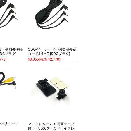
ーダー探知機接続
GDO-11 レーダー探知機接続
極DCプラグ]
コード3.6ｍ[3極DCプラグ]
778)
¥3,055
(税抜 ¥2,778)
デオ出力コード
マウントベースD [両面テープ
付]（セルスター製ドライブレ