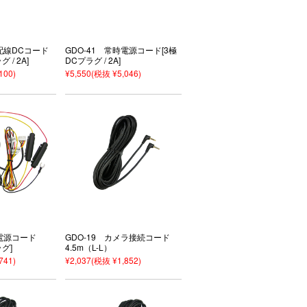
結配線DCコード
GDO-41 常時電源コード[3極
 / 2A]
DCプラグ / 2A]
100)
¥5,550
(税抜 ¥5,046)
時電源コード
GDO-19 カメラ接続コード
ラグ]
4.5m（L-L）
741)
¥2,037
(税抜 ¥1,852)