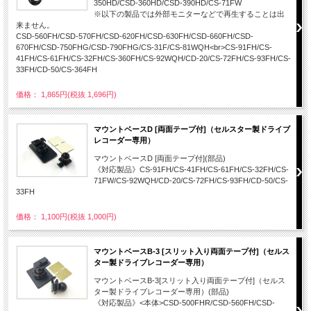
350HD/CSD-360HD/CSD-390HD/CS-71FW
※以下の製品では外部モニターなどで再生することは出
来ません。
CSD-560FH/CSD-570FH/CSD-620FH/CSD-630FH/CSD-660FH/CSD-
670FH/CSD-750FHG/CSD-790FHG/CS-31F/CS-81WQH<br>CS-91FH/CS-
41FH/CS-61FH/CS-32FH/CS-360FH/CS-92WQH/CD-20/CS-72FH/CS-93FH/CS-
33FH/CD-50/CS-364FH
価格： 1,865円(税抜 1,696円)
マウントベースD [両面テープ付]（セルスター製ドライブ
レコーダー専用）
マウントベースD [両面テープ付](部品)
《対応製品》CS-91FH/CS-41FH/CS-61FH/CS-32FH/CS-
71FW/CS-92WQH/CD-20/CS-72FH/CS-93FH/CD-50/CS-
33FH
価格： 1,100円(税抜 1,000円)
マウントベースB-3 [スリット入り両面テープ付]（セルス
ター製ドライブレコーダー専用）
マウントベースB-3[スリット入り両面テープ付]（セルス
ター製ドライブレコーダー専用）(部品)
《対応製品》<本体>CSD-500FHR/CSD-560FH/CSD-