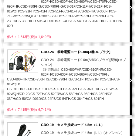
620FH/CSD-630FH/CSD-660FH/CSD-670FH/CSD-
690FHR/CSD-750FHG/CSD-790FHG/CS-31F/CS-11FH/CS-21FH/CS-
81WQH/CS-91FH/CS-41FH/CS-51FR/CS-61FH/CS-32FH/CS-360FH/CS-
71FW/CS-92WQH/CD-20/CS-72FH/CS-52FRW/CS-53FH/CS-93FH/CS-
23FH/CS-33FH/CD-50/CA-D01D/CS-24FB/CS-54FH/CS-364FH/CS-691FH/AL-
02R
価格： 1,813円(税抜 1,649円)
GDO-24 常時電源コード9.0m[3極DCプラグ]
GDO-24 常時電源コード9.0m[3極DCプラグ][配線](オプ
ション)
《対応製品》CSD-600FHR/CSD-610FHR/CSD-
620FH/CSD-630FH/CSD-660FH/CSD-670FH/
CSD-690FHR/CSD-750FHG/CSD-790FHG/CS-11FH/CS-21FH/CS-31F/CS-
81WQH/
CS-91FH/CS-41FH/CS-51FR/CS-61FH/CS-32FH/CS-360FH/CS-71FW/CS-
92WQH/CD-20/CS-72FH/CS-52FRW/CS-53FH/CS-93FH/CS-23FH/CS-
33FH/CD-50/CA-D01D/CS-24FB/CS-54FH/CS-364FH/CS-691FH
価格： 7,415円(税抜 6,741円)
GDO-19 カメラ接続コード 4.5m（L-L）
GDO-19 カメラ接続コード 4.5m（L-L）(オプション)