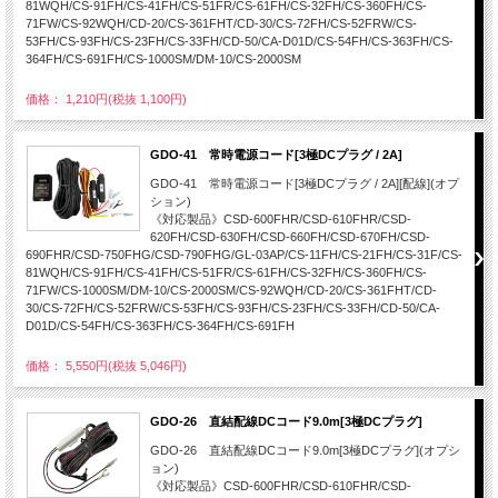
81WQH/CS-91FH/CS-41FH/CS-51FR/CS-61FH/CS-32FH/CS-360FH/CS-
71FW/CS-92WQH/CD-20/CS-361FHT/CD-30/CS-72FH/CS-52FRW/CS-
53FH/CS-93FH/CS-23FH/CS-33FH/CD-50/CA-D01D/CS-54FH/CS-363FH/CS-
364FH/CS-691FH/CS-1000SM/DM-10/CS-2000SM
価格： 1,210円(税抜 1,100円)
GDO-41 常時電源コード[3極DCプラグ / 2A]
GDO-41 常時電源コード[3極DCプラグ / 2A][配線](オプ
ション)
《対応製品》CSD-600FHR/CSD-610FHR/CSD-
620FH/CSD-630FH/CSD-660FH/CSD-670FH/CSD-
690FHR/CSD-750FHG/CSD-790FHG/GL-03AP/CS-11FH/CS-21FH/CS-31F/CS-
81WQH/CS-91FH/CS-41FH/CS-51FR/CS-61FH/CS-32FH/CS-360FH/CS-
71FW/CS-1000SM/DM-10/CS-2000SM/CS-92WQH/CD-20/CS-361FHT/CD-
30/CS-72FH/CS-52FRW/CS-53FH/CS-93FH/CS-23FH/CS-33FH/CD-50/CA-
D01D/CS-54FH/CS-363FH/CS-364FH/CS-691FH
価格： 5,550円(税抜 5,046円)
GDO-26 直結配線DCコード9.0m[3極DCプラグ]
GDO-26 直結配線DCコード9.0m[3極DCプラグ](オプシ
ョン)
《対応製品》CSD-600FHR/CSD-610FHR/CSD-