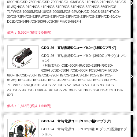
690FHR/CSD-750FHG/CSD-790FHG/GL-03AP/CS-11FH/CS-21FH/CS-31F/CS-
81WQH/CS-91FH/CS-41FH/CS-51FR/CS-61FH/CS-32FH/CS-360FH/CS-
71FW/CS-1000SM/DM-10/CS-2000SM/CS-92WQH/CD-20/CS-361FHT/CD-
30/CS-72FH/CS-52FRW/CS-53FH/CS-93FH/CS-23FH/CS-33FH/CD-50/CA-
D01D/CS-54FH/CS-363FH/CS-364FH/CS-691FH
価格： 5,550円(税抜 5,046円)
GDO-26 直結配線DCコード9.0m[3極DCプラグ]
GDO-26 直結配線DCコード9.0m[3極DCプラグ](オプシ
ョン)
《対応製品》CSD-600FHR/CSD-610FHR/CSD-
620FH/CSD-630FH/CSD-660FH/CSD-670FH/CSD-
690FHR/CSD-750FHG/CSD-790FHG/CS-31F/CS-11FH/CS-21FH/CS-
81WQH/CS-91FH/CS-41FH/CS-51FR/CS-61FH/CS-32FH/CS-360FH/CS-
71FW/CS-92WQH/CD-20/CS-72FH/CS-52FRW/CS-53FH/CS-93FH/CS-
23FH/CS-33FH/CD-50/CA-D01D/CS-24FB/CS-54FH/CS-364FH/CS-691FH/AL-
02R
価格： 1,813円(税抜 1,649円)
GDO-24 常時電源コード9.0m[3極DCプラグ]
GDO-24 常時電源コード9.0m[3極DCプラグ][配線](オプ
ション)