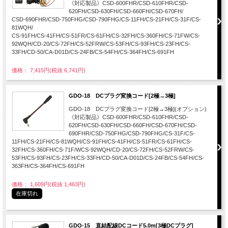
《対応製品》CSD-600FHR/CSD-610FHR/CSD-
620FH/CSD-630FH/CSD-660FH/CSD-670FH/
CSD-690FHR/CSD-750FHG/CSD-790FHG/CS-11FH/CS-21FH/CS-31F/CS-
81WQH/
CS-91FH/CS-41FH/CS-51FR/CS-61FH/CS-32FH/CS-360FH/CS-71FW/CS-
92WQH/CD-20/CS-72FH/CS-52FRW/CS-53FH/CS-93FH/CS-23FH/CS-
33FH/CD-50/CA-D01D/CS-24FB/CS-54FH/CS-364FH/CS-691FH
価格： 7,415円(税抜 6,741円)
GDO-18 DCプラグ変換コード[2極→3極]
GDO-18 DCプラグ変換コード[2極→3極](オプション)
《対応製品》CSD-600FHR/CSD-610FHR/CSD-
620FH/CSD-630FH/CSD-660FH/CSD-670FH/CSD-
690FHR/CSD-750FHG/CSD-790FHG/CS-31F/CS-
11FH/CS-21FH/CS-81WQH/CS-91FH/CS-41FH/CS-51FR/CS-61FH/CS-
32FH/CS-360FH/CS-71F/WCS-92WQH/CD-20/CS-72FH/CS-52FRW/CS-
53FH/CS-93FH/CS-23FH/CS-33FH/CD-50/CA-D01D/CS-24FB/CS-54FH/CS-
363FH/CS-364FH/CS-691FH
価格： 1,609円(税抜 1,463円)
在庫切れ
GDO-15 直結配線DCコード5.0m[3極DCプラグ]