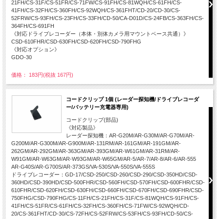
21FH/CS-31F/CS-51FR/CS-71FW/CS-91FH/CS-81WQH/CS-61FH/CS-
41FH/CS-32FH/CS-360FH/CS-92WQH/CS-361FHT/CD-20/CD-30/CS-
52FRW/CS-93FH/CS-23FH/CS-33FH/CD-50/CA-D01D/CS-24FB/CS-363FH/CS-
364FH/CS-691FH
《対応ドライブレコーダー（本体・別体カメラ用マウントベース共通）》
CSD-610FHR/CSD-630FH/CSD-620FH/CSD-790FHG
《対応オプション》
GDO-30
価格： 183円(税抜 167円)
コードクリップ 1個 (レーダー探知機/ドライブレコーダ
ー/バッテリー充電器専用)
コードクリップ(部品)
《対応製品》
レーダー探知機：AR-G20M/AR-G30M/AR-G70M/AR-
G200M/AR-G300M/AR-G900M/AR-131RM/AR-161GM/AR-191GM/AR-
262GM/AR-292GM/AR-363GM/AR-393GM/AR-W61GM/AR-31RM/AR-
W91GM/AR-W63GM/AR-W93GM/AR-W65GM/AR-5/AR-7/AR-8/AR-6/AR-555
AR-G40S/AR-G700S/AR-373GS/VA-530S/VA-550S/VA-555S
ドライブレコーダー：GD-17/CSD-250/CSD-260/CSD-290/CSD-350HD/CSD-
360HD/CSD-390HD/CSD-500FHR/CSD-560FH/CSD-570FH/CSD-600FHR/CSD-
610FHR/CSD-620FH/CSD-630FH/CSD-660FH/CSD-670FH/CSD-690FHR/CSD-
750FHG/CSD-790FHG/CS-11FH/CS-21FH/CS-31F/CS-81WQH/CS-91FH/CS-
41FH/CS-51FR/CS-61FH/CS-32FH/CS-360FH/CS-71FW/CS-92WQH/CD-
20/CS-361FHT/CD-30/CS-72FH/CS-52FRW/CS-53FH/CS-93FH/CD-50/CS-