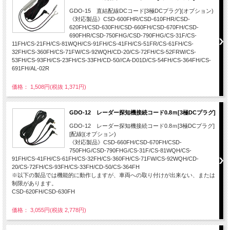
GDO-15 直結配線DCコード[3極DCプラグ](オプション)
《対応製品》CSD-600FHR/CSD-610FHR/CSD-
620FH/CSD-630FH/CSD-660FH/CSD-670FH/CSD-
690FHR/CSD-750FHG/CSD-790FHG/CS-31F/CS-
11FH/CS-21FH/CS-81WQH/CS-91FH/CS-41FH/CS-51FR/CS-61FH/CS-
32FH/CS-360FH/CS-71FW/CS-92WQH/CD-20/CS-72FH/CS-52FRW/CS-
53FH/CS-93FH/CS-23FH/CS-33FH/CD-50//CA-D01D/CS-54FH/CS-364FH/CS-
691FH/AL-02R
価格： 1,508円(税抜 1,371円)
GDO-12 レーダー探知機接続コード0.8ｍ[3極DCプラグ]
GDO-12 レーダー探知機接続コード0.8ｍ[3極DCプラグ]
[配線](オプション)
《対応製品》CSD-660FH/CSD-670FH/CSD-
750FHG/CSD-790FHG/CS-31F/CS-81WQH/CS-
91FH/CS-41FH/CS-61FH/CS-32FH/CS-360FH/CS-71FW/CS-92WQH/CD-
20/CS-72FH/CS-93FH/CS-33FH/CD-50/CS-364FH
※以下の製品では機能的に動作しますが、車両への取り付けが出来ない、または
制限があります。
CSD-620FH/CSD-630FH
価格： 3,055円(税抜 2,778円)