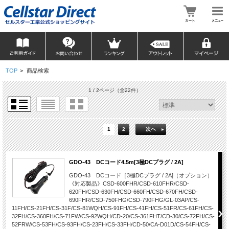
TOP
>
商品検索
1 / 2ページ
（全22件）
1
2
次へ
GDO-43 DCコード4.5m[3極DCプラグ / 2A]
GDO-43 DCコード［3極DCプラグ / 2A]（オプション）
《対応製品》CSD-600FHR/CSD-610FHR/CSD-
620FH/CSD-630FH/CSD-660FH/CSD-670FH/CSD-
690FHR/CSD-750FHG/CSD-790FHG/GL-03AP/CS-
11FH/CS-21FH/CS-31F/CS-81WQH/CS-91FH/CS-41FH/CS-51FR/CS-61FH/CS-
32FH/CS-360FH/CS-71FW/CS-92WQH/CD-20/CS-361FHT/CD-30/CS-72FH/CS-
52FRW/CS-53FH/CS-93FH/CS-23FH/CS-33FH/CD-50/CA-D01D/CS-54FH/CS-