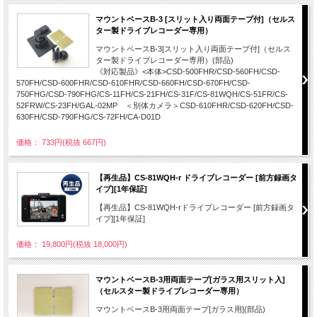
マウントベースB-3 [スリット入り両面テープ付]（セルス
ター製ドライブレコーダー専用）
マウントベースB-3[スリット入り両面テープ付]（セルス
ター製ドライブレコーダー専用）(部品)
《対応製品》<本体>CSD-500FHR/CSD-560FH/CSD-
570FH/CSD-600FHR/CSD-610FHR/CSD-660FH/CSD-670FH/CSD-
750FHG/CSD-790FHG/CS-11FH/CS-21FH/CS-31F/CS-81WQH/CS-51FR/CS-
52FRW/CS-23FH/GAL-02MP ＜別体カメラ＞CSD-610FHR/CSD-620FH/CSD-
630FH/CSD-790FHG/CS-72FH/CA-D01D
価格： 733円(税抜 667円)
【再生品】CS-81WQH-r ドライブレコーダー [前方録画タ
イプ][1年保証]
【再生品】CS-81WQH-rドライブレコーダー [前方録画タ
イプ][1年保証]
価格： 19,800円(税抜 18,000円)
マウントベースB-3用両面テープ[ガラス用スリット入]
（セルスター製ドライブレコーダー専用）
マウントベースB-3用両面テープ[ガラス用](部品)