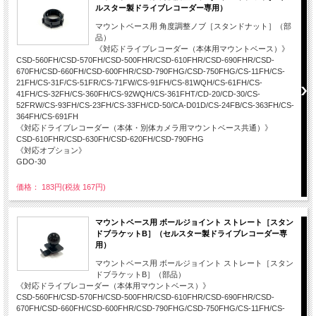
ルスター製ドライブレコーダー専用）
マウントベース用 角度調整ノブ［スタンドナット］（部
品）
《対応ドライブレコーダー（本体用マウントベース）》
CSD-560FH/CSD-570FH/CSD-500FHR/CSD-610FHR/CSD-690FHR/CSD-
670FH/CSD-660FH/CSD-600FHR/CSD-790FHG/CSD-750FHG/CS-11FH/CS-
21FH/CS-31F/CS-51FR/CS-71FW/CS-91FH/CS-81WQH/CS-61FH/CS-
41FH/CS-32FH/CS-360FH/CS-92WQH/CS-361FHT/CD-20/CD-30/CS-
52FRW/CS-93FH/CS-23FH/CS-33FH/CD-50/CA-D01D/CS-24FB/CS-363FH/CS-
364FH/CS-691FH
《対応ドライブレコーダー（本体・別体カメラ用マウントベース共通）》
CSD-610FHR/CSD-630FH/CSD-620FH/CSD-790FHG
《対応オプション》
GDO-30
価格： 183円(税抜 167円)
マウントベース用 ボールジョイント ストレート［スタン
ドブラケットB］（セルスター製ドライブレコーダー専
用）
マウントベース用 ボールジョイント ストレート［スタン
ドブラケットB］（部品）
《対応ドライブレコーダー（本体用マウントベース）》
CSD-560FH/CSD-570FH/CSD-500FHR/CSD-610FHR/CSD-690FHR/CSD-
670FH/CSD-660FH/CSD-600FHR/CSD-790FHG/CSD-750FHG/CS-11FH/CS-