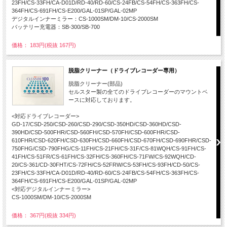
23FH/CS-33FH/CA-D01D/RD-40/RD-60/CS-24FB/CS-54FH/CS-363FH/CS-
364FH/CS-691FH/CS-E200/GAL-01SP/GAL-02MP
デジタルインナーミラー：CS-1000SM/DM-10/CS-2000SM
バッテリー充電器：SB-300/SB-700
価格： 183円(税抜 167円)
脱脂クリーナー（ドライブレコーダー専用）
脱脂クリーナー(部品)
セルスター製の全てのドライブレコーダーのマウントベ
ースに対応しております。
<対応ドライブレコーダー>
GD-17/CSD-250/CSD-260/CSD-290/CSD-350HD/CSD-360HD/CSD-
390HD/CSD-500FHR/CSD-560FH/CSD-570FH/CSD-600FHR/CSD-
610FHR/CSD-620FH/CSD-630FH/CSD-660FH/CSD-670FH/CSD-690FHR/CSD-
750FHG/CSD-790FHG/CS-11FH/CS-21FH/CS-31F/CS-81WQH/CS-91FH/CS-
41FH/CS-51FR/CS-61FH/CS-32FH/CS-360FH/CS-71FW/CS-92WQH/CD-
20/CS-361/CD-30FHT/CS-72FH/CS-52FRW/CS-53FH/CS-93FH/CD-50/CS-
23FH/CS-33FH/CA-D01D/RD-40/RD-60/CS-24FB/CS-54FH/CS-363FH/CS-
364FH/CS-691FH/CS-E200/GAL-01SP/GAL-02MP
<対応デジタルインナーミラー>
CS-1000SM/DM-10/CS-2000SM
価格： 367円(税抜 334円)