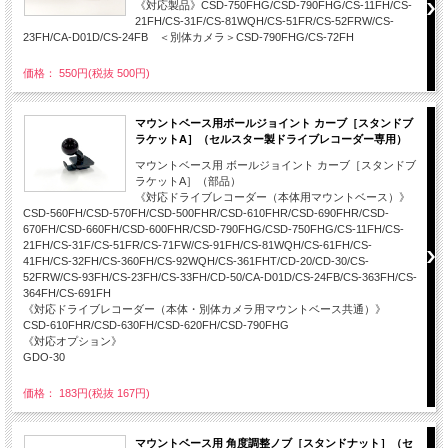
《対応製品》CSD-750FHG/CSD-790FHG/CS-11FH/CS-
21FH/CS-31F/CS-81WQH/CS-51FR/CS-52FRW/CS-
23FH/CA-D01D/CS-24FB ＜別体カメラ＞CSD-790FHG/CS-72FH
価格： 550円(税抜 500円)
マウントベース用ボールジョイント カーブ［スタンドブ
ラケットA］（セルスター製ドライブレコーダー専用）
マウントベース用 ボールジョイント カーブ［スタンドブ
ラケットA］（部品）
《対応ドライブレコーダー（本体用マウントベース）》
CSD-560FH/CSD-570FH/CSD-500FHR/CSD-610FHR/CSD-690FHR/CSD-
670FH/CSD-660FH/CSD-600FHR/CSD-790FHG/CSD-750FHG/CS-11FH/CS-
21FH/CS-31F/CS-51FR/CS-71FW/CS-91FH/CS-81WQH/CS-61FH/CS-
41FH/CS-32FH/CS-360FH/CS-92WQH/CS-361FHT/CD-20/CD-30/CS-
52FRW/CS-93FH/CS-23FH/CS-33FH/CD-50/CA-D01D/CS-24FB/CS-363FH/CS-
364FH/CS-691FH
《対応ドライブレコーダー（本体・別体カメラ用マウントベース共通）》
CSD-610FHR/CSD-630FH/CSD-620FH/CSD-790FHG
《対応オプション》
GDO-30
価格： 183円(税抜 167円)
マウントベース用 角度調整ノブ［スタンドナット］（セ