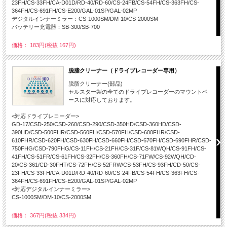
23FH/CS-33FH/CA-D01D/RD-40/RD-60/CS-24FB/CS-54FH/CS-363FH/CS-
364FH/CS-691FH/CS-E200/GAL-01SP/GAL-02MP
デジタルインナーミラー：CS-1000SM/DM-10/CS-2000SM
バッテリー充電器：SB-300/SB-700
価格： 183円(税抜 167円)
脱脂クリーナー（ドライブレコーダー専用）
脱脂クリーナー(部品)
セルスター製の全てのドライブレコーダーのマウントベ
ースに対応しております。
<対応ドライブレコーダー>
GD-17/CSD-250/CSD-260/CSD-290/CSD-350HD/CSD-360HD/CSD-
390HD/CSD-500FHR/CSD-560FH/CSD-570FH/CSD-600FHR/CSD-
610FHR/CSD-620FH/CSD-630FH/CSD-660FH/CSD-670FH/CSD-690FHR/CSD-
750FHG/CSD-790FHG/CS-11FH/CS-21FH/CS-31F/CS-81WQH/CS-91FH/CS-
41FH/CS-51FR/CS-61FH/CS-32FH/CS-360FH/CS-71FW/CS-92WQH/CD-
20/CS-361/CD-30FHT/CS-72FH/CS-52FRW/CS-53FH/CS-93FH/CD-50/CS-
23FH/CS-33FH/CA-D01D/RD-40/RD-60/CS-24FB/CS-54FH/CS-363FH/CS-
364FH/CS-691FH/CS-E200/GAL-01SP/GAL-02MP
<対応デジタルインナーミラー>
CS-1000SM/DM-10/CS-2000SM
価格： 367円(税抜 334円)