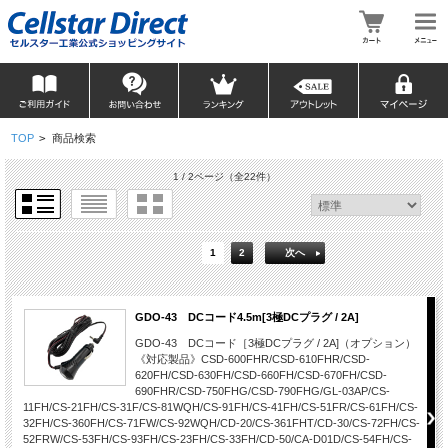
TOP
>
商品検索
1 / 2ページ
（全22件）
1
2
次へ
GDO-43 DCコード4.5m[3極DCプラグ / 2A]
GDO-43 DCコード［3極DCプラグ / 2A]（オプション）
《対応製品》CSD-600FHR/CSD-610FHR/CSD-
620FH/CSD-630FH/CSD-660FH/CSD-670FH/CSD-
690FHR/CSD-750FHG/CSD-790FHG/GL-03AP/CS-
11FH/CS-21FH/CS-31F/CS-81WQH/CS-91FH/CS-41FH/CS-51FR/CS-61FH/CS-
32FH/CS-360FH/CS-71FW/CS-92WQH/CD-20/CS-361FHT/CD-30/CS-72FH/CS-
52FRW/CS-53FH/CS-93FH/CS-23FH/CS-33FH/CD-50/CA-D01D/CS-54FH/CS-