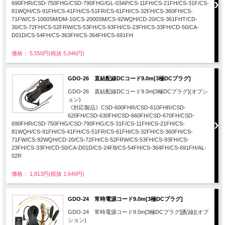
690FHR/CSD-750FHG/CSD-790FHG/GL-03AP/CS-11FH/CS-21FH/CS-31F/CS-
81WQH/CS-91FH/CS-41FH/CS-51FR/CS-61FH/CS-32FH/CS-360FH/CS-
71FW/CS-1000SM/DM-10/CS-2000SM/CS-92WQH/CD-20/CS-361FHT/CD-
30/CS-72FH/CS-52FRW/CS-53FH/CS-93FH/CS-23FH/CS-33FH/CD-50/CA-
D01D/CS-54FH/CS-363FH/CS-364FH/CS-691FH
価格： 5,550円(税抜 5,046円)
GDO-26 直結配線DCコード9.0m[3極DCプラグ]
GDO-26 直結配線DCコード9.0m[3極DCプラグ](オプシ
ョン)
《対応製品》CSD-600FHR/CSD-610FHR/CSD-
620FH/CSD-630FH/CSD-660FH/CSD-670FH/CSD-
690FHR/CSD-750FHG/CSD-790FHG/CS-31F/CS-11FH/CS-21FH/CS-
81WQH/CS-91FH/CS-41FH/CS-51FR/CS-61FH/CS-32FH/CS-360FH/CS-
71FW/CS-92WQH/CD-20/CS-72FH/CS-52FRW/CS-53FH/CS-93FH/CS-
23FH/CS-33FH/CD-50/CA-D01D/CS-24FB/CS-54FH/CS-364FH/CS-691FH/AL-
02R
価格： 1,813円(税抜 1,649円)
GDO-24 常時電源コード9.0m[3極DCプラグ]
GDO-24 常時電源コード9.0m[3極DCプラグ][配線](オプ
ション)