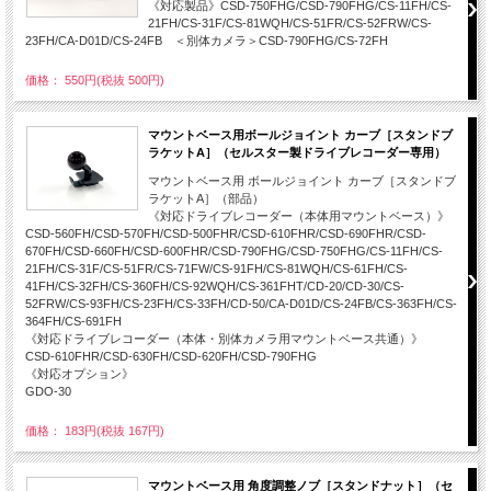
《対応製品》CSD-750FHG/CSD-790FHG/CS-11FH/CS-
21FH/CS-31F/CS-81WQH/CS-51FR/CS-52FRW/CS-
23FH/CA-D01D/CS-24FB ＜別体カメラ＞CSD-790FHG/CS-72FH
価格： 550円(税抜 500円)
マウントベース用ボールジョイント カーブ［スタンドブ
ラケットA］（セルスター製ドライブレコーダー専用）
マウントベース用 ボールジョイント カーブ［スタンドブ
ラケットA］（部品）
《対応ドライブレコーダー（本体用マウントベース）》
CSD-560FH/CSD-570FH/CSD-500FHR/CSD-610FHR/CSD-690FHR/CSD-
670FH/CSD-660FH/CSD-600FHR/CSD-790FHG/CSD-750FHG/CS-11FH/CS-
21FH/CS-31F/CS-51FR/CS-71FW/CS-91FH/CS-81WQH/CS-61FH/CS-
41FH/CS-32FH/CS-360FH/CS-92WQH/CS-361FHT/CD-20/CD-30/CS-
52FRW/CS-93FH/CS-23FH/CS-33FH/CD-50/CA-D01D/CS-24FB/CS-363FH/CS-
364FH/CS-691FH
《対応ドライブレコーダー（本体・別体カメラ用マウントベース共通）》
CSD-610FHR/CSD-630FH/CSD-620FH/CSD-790FHG
《対応オプション》
GDO-30
価格： 183円(税抜 167円)
マウントベース用 角度調整ノブ［スタンドナット］（セ