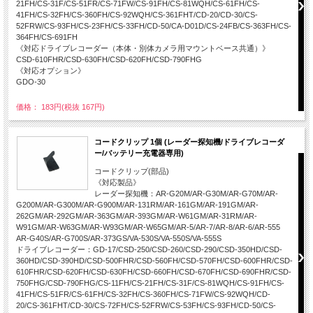
21FH/CS-31F/CS-51FR/CS-71FW/CS-91FH/CS-81WQH/CS-61FH/CS-
41FH/CS-32FH/CS-360FH/CS-92WQH/CS-361FHT/CD-20/CD-30/CS-
52FRW/CS-93FH/CS-23FH/CS-33FH/CD-50/CA-D01D/CS-24FB/CS-363FH/CS-
364FH/CS-691FH
《対応ドライブレコーダー（本体・別体カメラ用マウントベース共通）》
CSD-610FHR/CSD-630FH/CSD-620FH/CSD-790FHG
《対応オプション》
GDO-30
価格： 183円(税抜 167円)
コードクリップ 1個 (レーダー探知機/ドライブレコーダ
ー/バッテリー充電器専用)
コードクリップ(部品)
《対応製品》
レーダー探知機：AR-G20M/AR-G30M/AR-G70M/AR-
G200M/AR-G300M/AR-G900M/AR-131RM/AR-161GM/AR-191GM/AR-
262GM/AR-292GM/AR-363GM/AR-393GM/AR-W61GM/AR-31RM/AR-
W91GM/AR-W63GM/AR-W93GM/AR-W65GM/AR-5/AR-7/AR-8/AR-6/AR-555
AR-G40S/AR-G700S/AR-373GS/VA-530S/VA-550S/VA-555S
ドライブレコーダー：GD-17/CSD-250/CSD-260/CSD-290/CSD-350HD/CSD-
360HD/CSD-390HD/CSD-500FHR/CSD-560FH/CSD-570FH/CSD-600FHR/CSD-
610FHR/CSD-620FH/CSD-630FH/CSD-660FH/CSD-670FH/CSD-690FHR/CSD-
750FHG/CSD-790FHG/CS-11FH/CS-21FH/CS-31F/CS-81WQH/CS-91FH/CS-
41FH/CS-51FR/CS-61FH/CS-32FH/CS-360FH/CS-71FW/CS-92WQH/CD-
20/CS-361FHT/CD-30/CS-72FH/CS-52FRW/CS-53FH/CS-93FH/CD-50/CS-