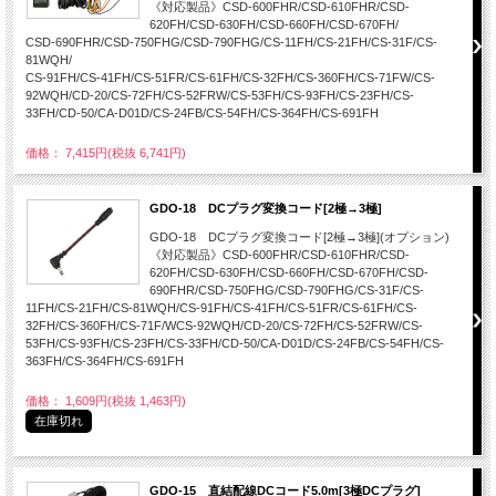
《対応製品》CSD-600FHR/CSD-610FHR/CSD-
620FH/CSD-630FH/CSD-660FH/CSD-670FH/
CSD-690FHR/CSD-750FHG/CSD-790FHG/CS-11FH/CS-21FH/CS-31F/CS-
81WQH/
CS-91FH/CS-41FH/CS-51FR/CS-61FH/CS-32FH/CS-360FH/CS-71FW/CS-
92WQH/CD-20/CS-72FH/CS-52FRW/CS-53FH/CS-93FH/CS-23FH/CS-
33FH/CD-50/CA-D01D/CS-24FB/CS-54FH/CS-364FH/CS-691FH
価格： 7,415円(税抜 6,741円)
GDO-18 DCプラグ変換コード[2極→3極]
GDO-18 DCプラグ変換コード[2極→3極](オプション)
《対応製品》CSD-600FHR/CSD-610FHR/CSD-
620FH/CSD-630FH/CSD-660FH/CSD-670FH/CSD-
690FHR/CSD-750FHG/CSD-790FHG/CS-31F/CS-
11FH/CS-21FH/CS-81WQH/CS-91FH/CS-41FH/CS-51FR/CS-61FH/CS-
32FH/CS-360FH/CS-71F/WCS-92WQH/CD-20/CS-72FH/CS-52FRW/CS-
53FH/CS-93FH/CS-23FH/CS-33FH/CD-50/CA-D01D/CS-24FB/CS-54FH/CS-
363FH/CS-364FH/CS-691FH
価格： 1,609円(税抜 1,463円)
在庫切れ
GDO-15 直結配線DCコード5.0m[3極DCプラグ]