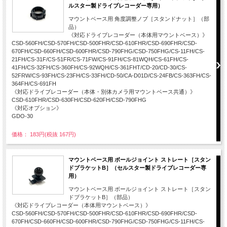
ルスター製ドライブレコーダー専用）
マウントベース用 角度調整ノブ［スタンドナット］（部
品）
《対応ドライブレコーダー（本体用マウントベース）》
CSD-560FH/CSD-570FH/CSD-500FHR/CSD-610FHR/CSD-690FHR/CSD-
670FH/CSD-660FH/CSD-600FHR/CSD-790FHG/CSD-750FHG/CS-11FH/CS-
21FH/CS-31F/CS-51FR/CS-71FW/CS-91FH/CS-81WQH/CS-61FH/CS-
41FH/CS-32FH/CS-360FH/CS-92WQH/CS-361FHT/CD-20/CD-30/CS-
52FRW/CS-93FH/CS-23FH/CS-33FH/CD-50/CA-D01D/CS-24FB/CS-363FH/CS-
364FH/CS-691FH
《対応ドライブレコーダー（本体・別体カメラ用マウントベース共通）》
CSD-610FHR/CSD-630FH/CSD-620FH/CSD-790FHG
《対応オプション》
GDO-30
価格： 183円(税抜 167円)
マウントベース用 ボールジョイント ストレート［スタン
ドブラケットB］（セルスター製ドライブレコーダー専
用）
マウントベース用 ボールジョイント ストレート［スタン
ドブラケットB］（部品）
《対応ドライブレコーダー（本体用マウントベース）》
CSD-560FH/CSD-570FH/CSD-500FHR/CSD-610FHR/CSD-690FHR/CSD-
670FH/CSD-660FH/CSD-600FHR/CSD-790FHG/CSD-750FHG/CS-11FH/CS-