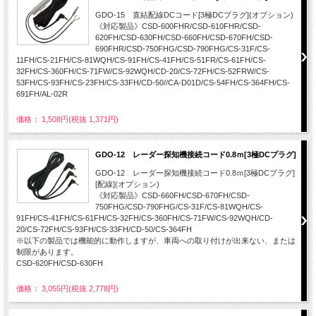
GDO-15 直結配線DCコード[3極DCプラグ](オプション)
《対応製品》CSD-600FHR/CSD-610FHR/CSD-
620FH/CSD-630FH/CSD-660FH/CSD-670FH/CSD-
690FHR/CSD-750FHG/CSD-790FHG/CS-31F/CS-
11FH/CS-21FH/CS-81WQH/CS-91FH/CS-41FH/CS-51FR/CS-61FH/CS-
32FH/CS-360FH/CS-71FW/CS-92WQH/CD-20/CS-72FH/CS-52FRW/CS-
53FH/CS-93FH/CS-23FH/CS-33FH/CD-50//CA-D01D/CS-54FH/CS-364FH/CS-
691FH/AL-02R
価格： 1,508円(税抜 1,371円)
GDO-12 レーダー探知機接続コード0.8ｍ[3極DCプラグ]
GDO-12 レーダー探知機接続コード0.8ｍ[3極DCプラグ]
[配線](オプション)
《対応製品》CSD-660FH/CSD-670FH/CSD-
750FHG/CSD-790FHG/CS-31F/CS-81WQH/CS-
91FH/CS-41FH/CS-61FH/CS-32FH/CS-360FH/CS-71FW/CS-92WQH/CD-
20/CS-72FH/CS-93FH/CS-33FH/CD-50/CS-364FH
※以下の製品では機能的に動作しますが、車両への取り付けが出来ない、または
制限があります。
CSD-620FH/CSD-630FH
価格： 3,055円(税抜 2,778円)