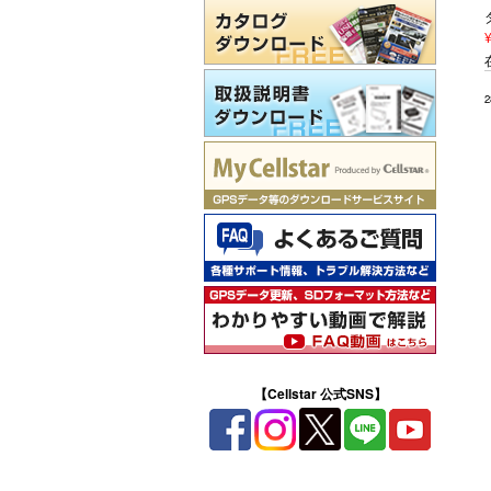
【Cellstar 公式SNS】