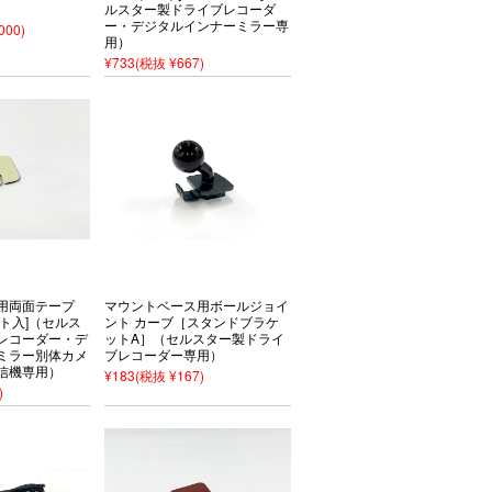
ルスター製ドライブレコーダ
ー・デジタルインナーミラー専
000)
用）
¥733
(税抜 ¥667)
用両面テープ
マウントベース用ボールジョイ
ト入]（セルス
ント カーブ［スタンドブラケ
レコーダー・デ
ットA］（セルスター製ドライ
ミラー別体カメ
ブレコーダー専用）
信機専用）
¥183
(税抜 ¥167)
)