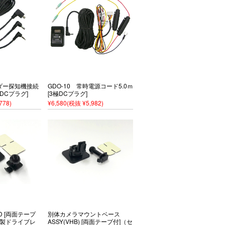
ーダー探知機接続
GDO-10 常時電源コード5.0ｍ
極DCプラグ]
[3極DCプラグ]
778)
¥6,580
(税抜 ¥5,982)
 [両面テープ
別体カメラマウントベース
ー製ドライブレ
ASSY(VHB) [両面テープ付]（セ