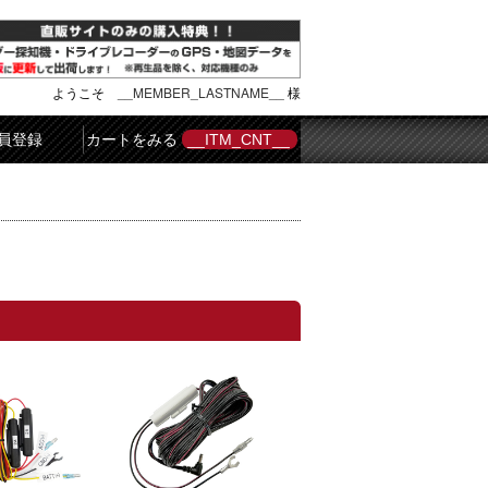
ようこそ
__MEMBER_LASTNAME__
様
員登録
カートをみる
__ITM_CNT__