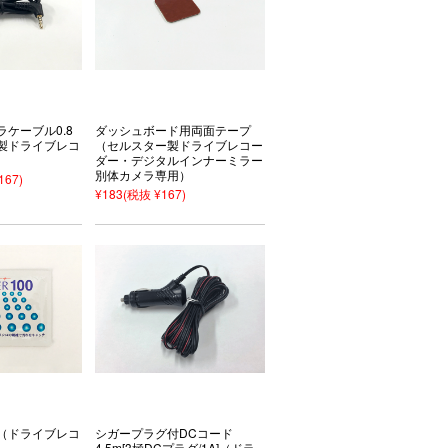
ケーブル0.8
ダッシュボード用両面テープ
製ドライブレコ
（セルスター製ドライブレコー
ダー・デジタルインナーミラー
別体カメラ専用）
167)
¥183
(税抜 ¥167)
（ドライブレコ
シガープラグ付DCコード
4.5m[3極DCプラグ/1A]（ドラ